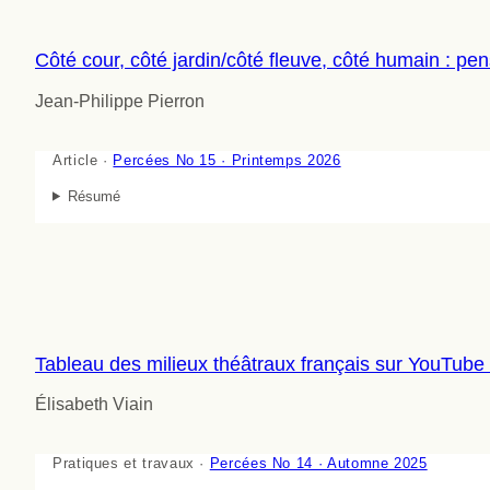
Côté cour, côté jardin/côté fleuve, côté humain : pe
Jean-Philippe Pierron
Article ·
Percées No 15 · Printemps 2026
Résumé
Tableau des milieux théâtraux français sur YouTub
Élisabeth Viain
Pratiques et travaux ·
Percées No 14 · Automne 2025