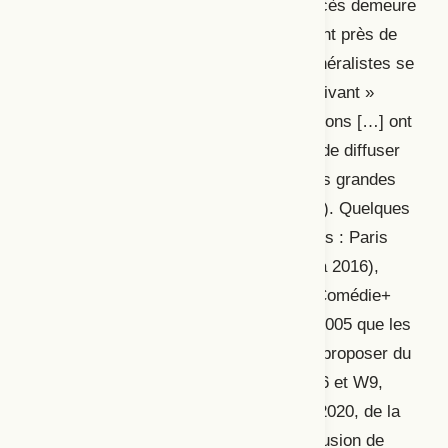
décennies (Sécail, 2008), mais leur accès demeure
payant. En outre, après cela, « [p]endant près de
vingt ans, les chaînes de télévision généralistes se
détournent du théâtre et du spectacle vivant »
(Baldacchino, 2019); « les retransmissions […] ont
presque disparu. Il n’est plus question de diffuser
un spectacle en direct, du moins sur les grandes
chaînes généralistes » (Jost, 2007 : 30). Quelques
chaînes prennent plus ou moins le relais : Paris
Première (1986-), Spectacle (de 1996 à 2016),
Multivision Théâtre (de 1998 à 2008), Comédie+
(1997-), mais c’est surtout à partir de 2005 que les
chaînes généralistes recommencent à proposer du
théâtre (France 2, puis TF1 et TMC, M6 et W9,
C8…), jusqu’au lancement, en janvier 2020, de la
chaîne Olympia TV, consacrée à la diffusion de