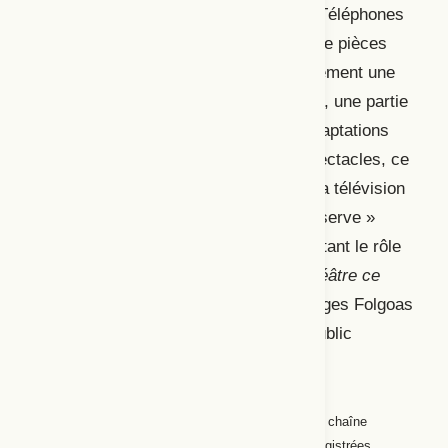
télévision aux Postes, Télégraphes et Téléphones
(PTT), qui diffuse bientôt des extraits de pièces
(Delavaud, 2005), le théâtre noue également une
2
relation avec la télévision
. Cependant, une partie
du théâtre télévisuel est constitué de captations
diffusées depuis diverses salles de spectacles, ce
qui fait dire à Gilles Marsolais que « [l]a télévision
est devenue une usine de mise en conserve »
(Marsolais, 1973 : 11). Rappelons pourtant le rôle
considérable que joue l’émission
Au théâtre ce
soir
, créée par Pierre Sabbagh et Georges Folgoas
pour faire (re)découvrir le théâtre au public
français :
De 1966 à 1984, la première et la deuxième chaîne
[…] diffuseront plus de 400 pièces […] enregistrées