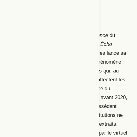
C’est le début d’un article de
Ouest-France
du
2 décembre 2020. Six mois plus tard,
L’Écho
républicain
titre : « Le théâtre de Chartres lance sa
chaîne YouTube » (Bérard, 2021). Le phénomène
est à mettre en lien avec les restrictions qui, au
cours de la pandémie de coronavirus, affectent les
salles de spectacles (fermées en France du
17 mars 2020 au 19 mai 2021). Certes, avant 2020,
les grands théâtres publics français possèdent
déjà leur chaîne YouTube, mais les institutions ne
mettent à disposition que de très brefs extraits,
peut-être par crainte de voir siphonner par le virtuel