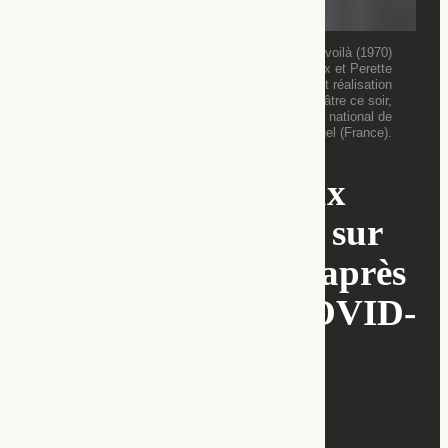
Capture d’écran d’un extrait de La brune que voilà (1970)
de Robert Lamoureux, avec Robert Lamoureux et Perette
Pradier, mise en scène de Robert Thomas et réalisation
de Pierre Sabbagh pour l’émission Au théâtre ce soir,
rediffusée sur la chaîne YouTube de l’Institut national de
l’audiovisuel (France).
Tableau des milieux
théâtraux français sur
YouTube avant et après
la pandémie de COVID-
19
Élisabeth Viain