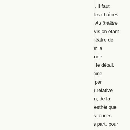
spectacles vivants (Baldacchino, 2019). Il faut
donc une trentaine d’années pour que des chaînes
de télévision suppléent véritablement à
Au théâtre
ce soir
, la présence du théâtre à la télévision étant
encore essentiellement cantonnée au théâtre de
boulevard. Il ne s’agit pas ici de discuter la
pertinence et la délimitation de la catégorie
« boulevard », souvent inopérante dans le détail,
voire susceptible de véhiculer une certaine
condescendance, mais de la reprendre par
commodité : d’une part, pour signaler la relative
disparition, sur les chaînes de télévision, de la
création théâtrale liée à une recherche esthétique
(
Au théâtre ce soir
promouvait quelques jeunes
dramaturges novateur·trices); et d’autre part, pour