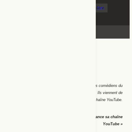
boulevard
captations
pandémie
théâtre
YouTube
Résumé
Privés de leurs représentations en public, les comédiens du
Théâtre du Tiroir, à Laval (Mayenne), s’adaptent. Ils viennent de
créer une chaîne YouTube.
Ouest-France
, « À Laval, le Théâtre du Tiroir lance sa chaîne
YouTube »