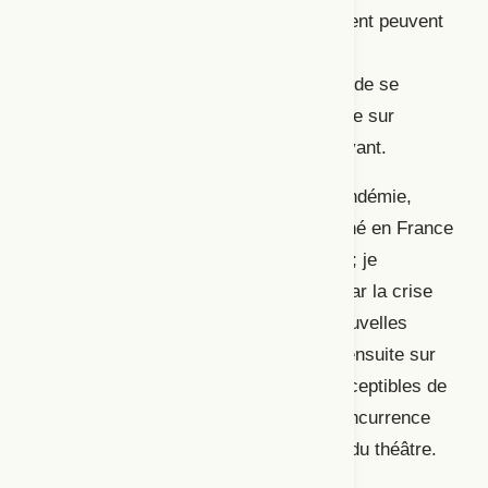
spectaculaires nouvelles qui s’y déploient peuvent
encore être appelées « théâtre ». Plus
profondément, il s’agit peut-être même de se
demander ce que la présence du théâtre sur
YouTube dit de l’avenir du spectacle vivant.
J’établirai d’abord le fait qu’avant la pandémie,
YouTube est, sur le plan théâtral, dominé en France
par la diffusion du théâtre de boulevard; je
scruterai alors les mutations induites par la crise
sanitaire, notamment l’apparition de nouvelles
formes sur YouTube; je m’interrogerai ensuite sur
les traces que ces évolutions sont susceptibles de
laisser, étant donné la crainte d’une concurrence
du virtuel qui semble animer le monde du théâtre.