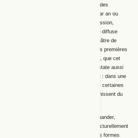
un public déjà restreint – en 2012, 6 % des
Français·es vont au théâtre trois fois par an ou
plus (Pasquier, 2012; European Commission,
2013). En France, avant 2020, YouTube diffuse
surtout des captations de pièces de théâtre de
1
boulevard
. Si l’on observe, à partir des premières
restrictions liées à la situation sanitaire, que cet
usage boulevardier s’intensifie, on constate aussi
quelques nouveaux usages de YouTube : dans une
tentative pour concilier vivant et virtuel, certaines
exploitations de la plateforme s’affranchissent du
format du théâtre filmé.
Ces expérimentations invitent à se demander,
d’une part, si YouTube n’est que conjoncturellement
propice au théâtre et, d’autre part, si les formes