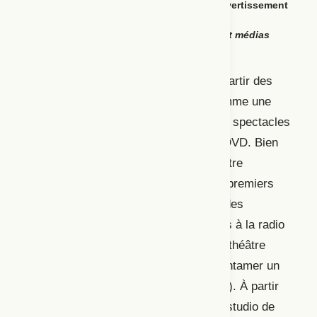
Avant la pandémie, une fonction de pur divertissement
Petite histoire de la relation entre théâtre et médias
audiovisuels en France
Dès sa création en 2005, et surtout à partir des
années 2010, YouTube est exploité comme une
zone de retransmission où partager les spectacles
diffusés par la télévision ou édités en DVD. Bien
avant la naissance de YouTube, le théâtre
entretient une longue histoire avec les premiers
médias audiovisuels : depuis le début des
années 1920, des pièces sont diffusées à la radio
(Méadel, 1991). Entre 1946 et 1962, le théâtre
radiophonique vit un âge d’or avant d’entamer un
déclin progressif (Chénetier-Alev, 2019). À partir
de 1935, avec l’installation du premier studio de