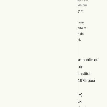
[…] en direct lors de représentations publiques qui
se tiennent pour la plupart au théâtre Marigny et
parfois au théâtre Edouard VII. […] La
programmation, volontairement disparate, laisse
apparaître un souci de popularisation du répertoire
classique français et étranger et une mission de
découverte d’auteurs contemporains (Hersant,
2011).
Il y a là une opération de reconquête d’un public qui
ne fréquente plus (beaucoup) les salles de
spectacles. Après la fin de l’émission, l’Institut
national de l’audiovisuel (INA), créé en 1975 pour
conserver le patrimoine de l’Office de
radiodiffusion-télévision française (ORTF),
recueille les pièces diffusées durant deux