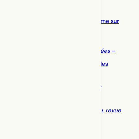
26 février 2022
Appel à contributions – P-oésie-
formance : configurations du poème sur
scène
8 juin 2021
Appel à contributions revue
Percées
–
dossier thématique : Théâtres et
performances des Premiers Peuples
21 Décembre 2020
Parution – numéro 176, revue
Jeu
17 Décembre 2020
Lancement du numéro 176 de
Jeu, revue
de théâtre
2 Décembre 2020