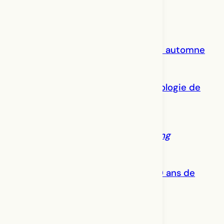
Fairfly
– une pièce de théâtre en
webdiffusion
23 novembre 2020
Solos prêts-à-porter
– collection automne
23 novembre 2020
À paraître –
Frontières
. Une anthologie de
théâtre contemporain
23 novembre 2020
Dancing at Dusk: The Rite of Spring
16 octobre 2020
Je suis une femme d’octobre
: 50 ans de
mobilisation de femmes
12 octobre 2020
Numéro 175 –
Jeu