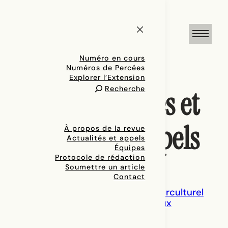
Aller
au
contenu
Numéro en cours
Numéros de Percées
Explorer l’Extension
Recherche
Actualités et
appels
À propos de la revue
Actualités et appels
Équipes
Protocole de rédaction
Soumettre un article
Contact
JOURNÉE D’ÉTUDE – Théâtre interculturel
et appropriation culturelle : enjeux
éthiques et esthétiques