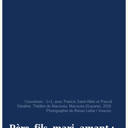
Couverture : 1+1, avec Francis Saint-Albin et Pascal
Séraline. Théâtre de Macouria, Macouria (Guyane), 2018.
Photographie de Ronan Liétar / Imazon.
Père, fils, mari, amant :