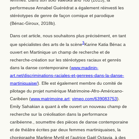
femmes. Dans son solo
Valeska and You
(2015), la
performeuse Annabel Guérédrat a également réinvesti les
stéréotypes de genre de façon comique et parodique
(Bénac-Giroux, 2018b).
Dans cet article, nous souhaitons plus précisément, en tant
3
que spécialistes des arts de la scène
Karine Katia Bénac a
ouvert en Martinique un champ de recherche et de
recherche-création sur les stéréotypes raciaux et genrés
dans la danse contemporaine (
www.madinin-
art.net/discriminations-raciales-et-genrees-dans-la-danse-
martiniquaise/
). Elle est également membre du comité de
pilotage du projet numérique Matrimoine-Afro-Américano-
Caribéen (
www.matrimoine.art
;
vimeo.com/639083753
).
Emily Sahakian a quant à elle ouvert un nouveau champ de
recherche sur la créolisation dans la performance
caribéenne.
, soumettre des pièces de danse contemporaine
et de théâtre écrites par deux femmes martiniquaises, la
chorégraphe Marlène Myrtil et l’autrice Gaël Octavia, à des