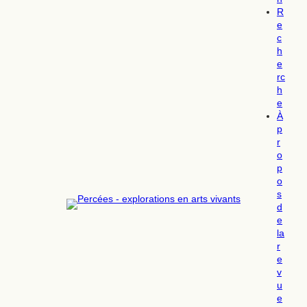
R
e
c
h
e
rc
h
e
À
p
r
o
p
o
s
d
e
la
r
e
v
u
e