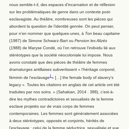
nous semble-t-il, des espaces d’incarnation et de réflexion
sur les problématiques de genre dans un contexte post-
esclavagiste. Au théâtre, nombreuses sont les pièces qui
abordent la question de l’identité genrée. On peut penser,
pour n’en nommer que quelques-unes, à
Ton beau capitaine
(1987) de Simone Schwarz-Bart ou
Pension les Alizés
(1988) de Maryse Condé, où l’on retrouve l’individu lié aux
stéréotypes que la société néocoloniale lui impose. Nous
avons constaté que des pièces de théâtre de femmes
dramaturges antillaises subvertissent « l’héritage corporel,
1
féminin de l’esclavage
« […] the female body of slavery’s
legacy ».
Toutes les citations en anglais de cet article ont été
traduites par nos soins.
» (Sahakian, 2014 : 388), c’est-à-
dire les mythes contradictoires et sexualisés de la femme
esclave projetés sur de vrais corps de femmes
contemporaines. Les femmes sont généralement associées
à deux stéréotypes, opposés et conjoints, hérités de
l’esclavage : celui de la femme séductrice, sexualisée et vue