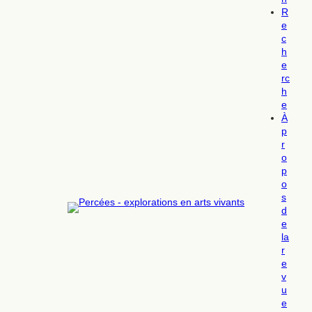
R
e
c
h
e
rc
h
e
À
p
r
o
p
o
s
d
e
la
r
e
v
u
e