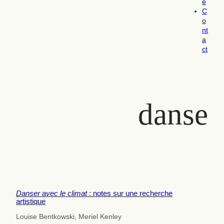
e
C
o
nt
a
ct
danse
Danser avec le climat
: notes sur une recherche
artistique
Louise Bentkowski, Meriel Kenley