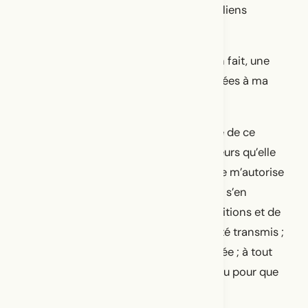
communauté, mais un « nous » tissé de liens
familiaux.
Mes projets autobiographiques sont en fait, une
suite de longues lettres d’amour destinées à ma
famille.
Ce sont des lettres d’amour à la beauté de ce
qu’elle m’a léguée ; aux zones de noirceurs qu’elle
me laisse éclairer ; aux questions qu’elle m’autorise
à poser publiquement afin que d’autres s’en
emparent ; à la célébration de nos traditions et de
nos liens ; à la richesse de ce qui m’a été transmis ;
aux valeurs dans lesquelles j’ai été élevée ; à tout
ce qu’ils et elles ont sacrifié et combattu pour que
j’en sois là, à vivre de mon art.