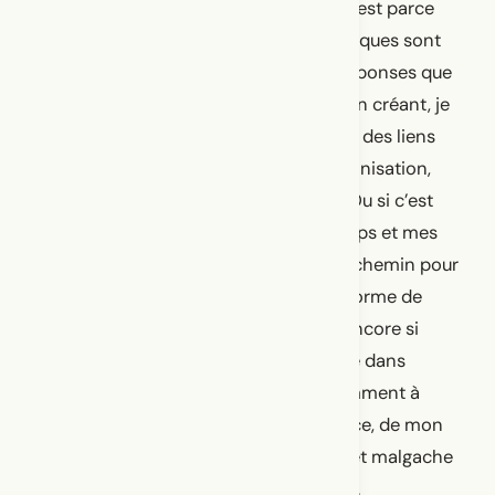
blessures, et donc son identité. Ou si c’est parce
que les processus de recherches artistiques sont
les meilleures façons de trouver des réponses que
l’on n’attend pas. Ou si c’est parce qu’en créant, je
cherche à combler des vides, à réparer des liens
culturels qui ont été rompus par la colonisation,
l’immigration, la distance et le temps. Ou si c’est
parce que parler au « je », avec mon corps et mes
mouvements, est pour moi le meilleur chemin pour
créer un art viscéral et teinté par une forme de
vulnérabilité, de profondeur. Ou bien encore si
c’est parce que la société et le système dans
lesquels j’évolue me poussent constamment à
parler de mon identité, de ma différence, de mon
« exotisme », de mon histoire chinoise et malgache
plutôt que de mon histoire québécoise.