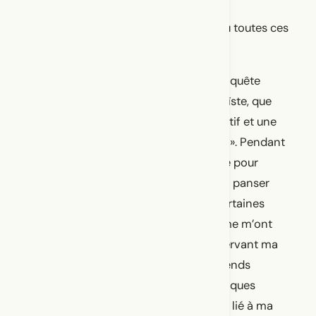
Je ne sais pas. Je crois que c’est un peu toutes ces
réponses.
J’ai longtemps pensé que parler de ma quête
identitaire sur scène était un geste égoïste, que
c’était une utilisation de l’espace collectif et une
prise de parole pour ne parler qu’au « je ». Pendant
longtemps, parler au « je » était un geste pour
apprendre à m’aimer, pour apprendre à panser
consciemment ou inconsciemment certaines
blessures que l’immigration et le racisme m’ont
léguées. Mais avec le temps, et en observant ma
démarche artistique se déplier, je me rends
compte que mes projets autobiographiques
parlent aussi au « nous ». Pas un « nous » lié à ma