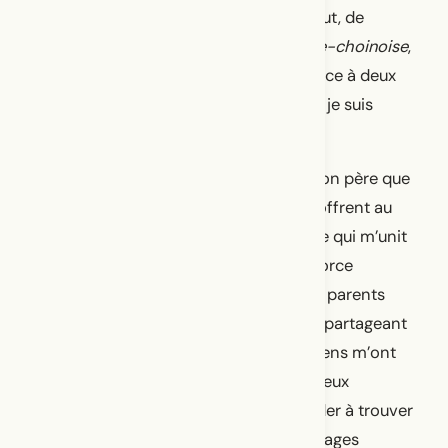
questionnements, d’émotions, et surtout, de
fascination : dans
Moi, petite malgache-choinoise
,
je danse ma propre quête identitaire face à deux
pays si différents et lointains, auxquels je suis
pourtant profondément liée.
Dans ce solo, les images filmées par mon père que
l’on devine par la présence de sa voix offrent au
public un accès privilégié au lien unique qui m’unit
à lui et à ma mère, tout en révélant la force
singulière de l’amour que de nombreux parents
immigrants portent à leurs enfants. En partageant
leur attachement à Madagascar, les miens m’ont
transmis les outils nécessaires pour mieux
comprendre d’où je viens et ainsi m’aider à trouver
ma place dans le monde. Quant aux images