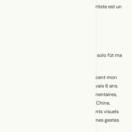
Être enfant d’immigrant.es et devenir artiste est un
immense privilège.
Moi, petite malgache-chinoise
Rédigée en 2016, ma première création solo fût ma
toute première lettre d’amour.
Sur scène, des archives familiales retracent mon
seul voyage à Madagascar, alors que j’avais 6 ans.
Elles s’entremêlent à des images documentaires,
filmées lors de mon premier périple en Chine,
entrepris à l’âge de 30 ans. Ces fragments visuels
accompagnent ma danse, emplissant mes gestes
et mes mouvements de nostalgie, de