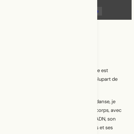
autobiographie
danse
deuil
famille
Lettres d’amour à ma famille
Je ne sais pas pourquoi l’autobiographie est
devenue le sujet de prédilection de la plupart de
mes œuvres chorégraphiques.
Je ne sais pas si c’est parce que par la danse, je
dois nécessairement travailler avec le corps, avec
ses particularités, son apparence, son ADN, son
âge, son genre, sa formation, ses forces et ses