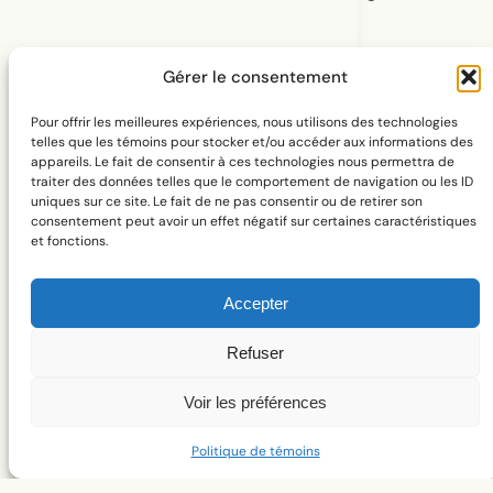
tournées en Chine, cette fois-ci plus
documentaires, elles suivent mon pèlerinage
Gérer le consentement
jusqu’à la maison d’enfance de mon grand-père,
celle qu’il a quittée pour fuir la guerre. En
Pour offrir les meilleures expériences, nous utilisons des technologies
telles que les témoins pour stocker et/ou accéder aux informations des
retrouvant sa maison, en la filmant et en la
appareils. Le fait de consentir à ces technologies nous permettra de
partageant, j’ai voulu rendre hommage à son passé
traiter des données telles que le comportement de navigation ou les ID
uniques sur ce site. Le fait de ne pas consentir ou de retirer son
et préserver des fragments de son histoire en
consentement peut avoir un effet négatif sur certaines caractéristiques
et fonctions.
l’intégrant à jamais à la mienne. Sans que je le
sache à l’époque, ce spectacle leur disait « Merci. Je
Accepter
vous aime. Je comprends d’où je viens et ce que
vous avez sacrifié pour moi ».
Refuser
Une allée de zébus, une centaine de fleurs et
Voir les préférences
des papillons encadrés
Politique de témoins