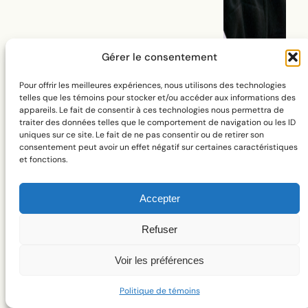
Gérer le consentement
Pour offrir les meilleures expériences, nous utilisons des technologies
telles que les témoins pour stocker et/ou accéder aux informations des
appareils. Le fait de consentir à ces technologies nous permettra de
traiter des données telles que le comportement de navigation ou les ID
uniques sur ce site. Le fait de ne pas consentir ou de retirer son
consentement peut avoir un effet négatif sur certaines caractéristiques
et fonctions.
En 2017, j’ai organisé deux Embodied Talks au
Accepter
1
Studio Élan d’Amérique
, en plaçant mon récit
Refuser
hors de l’équation. La première, intitulée
Corps-
Rituel
, a laissé entendre les voix de la performeure
Voir les préférences
et pédagogue
Sylvie Tourangeau
, de la
Politique de témoins
performeure et chercheure Catherine Cédilot et de