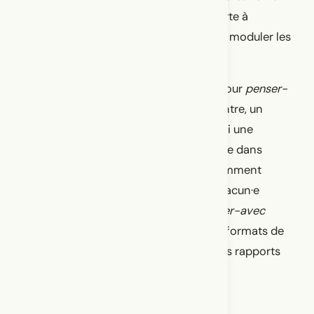
de pensée. Puis, la discussion est ouverte à
tous·tes. Un « jeu de cartes » permet de moduler les
prises de parole individuelles.
Embodied Talk est un
espace-temps
pour
penser-
bouger
ensemble, un espace de rencontre, un
espace d’écoutes partagées. C’est aussi une
chorégraphie collective qui se compose dans
l’instant. Embodied Talk demande : Comment
laisser la cartographie des récits de chacun·e
résonner et activer des désirs de
penser-avec
(Stengers, 2018)? Comment sortir des formats de
discussions universitaires basés sur des rapports
d’argumentation contradictoire et de
hiérarchisation des prises de parole?