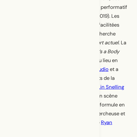
questions autour de la création du solo performatif
La Distancia que nos aproxima
(2016-2019). Les
deux premières Embodied Talk que j’ai facilitées
furent donc directement liées à ma recherche
doctorale :
La performance rituelle en art actuel
. La
première Embodied Talk intitulée
What’s a Body
Who Lost Its Indigenous Language?
a eu lieu en
février 2016 au
Arts Based Research Studio
et a
mis en lumière, à côté du mien, les récits de la
chorégraphe, danseuse et pédagogue
Lin Snelling
et ceux de la chercheuse et metteuse en scène
Joëlle Préfontaine
. J’ai réitéré la même formule en
mars 2016, avec comme invité·es la chercheuse et
actrice
Lebogang Disele
et le biologiste
Ryan
Stanfield
.