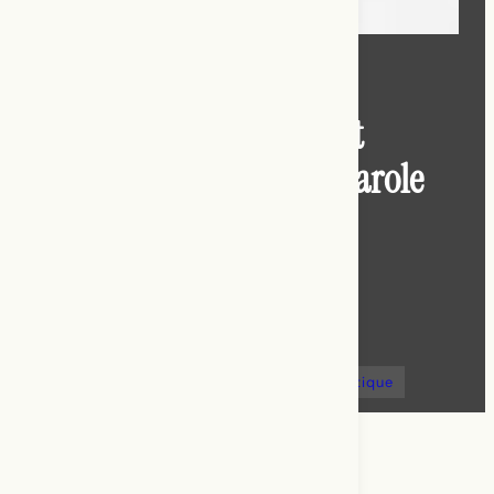
Embodied Talk :
dispositif performatif et
chorégraphie(s) de la parole
Camille Renarhd
balado
chorégraphie de la parole
dispositif performatif
Embodied Talk
performance longue durée
récit de pratique