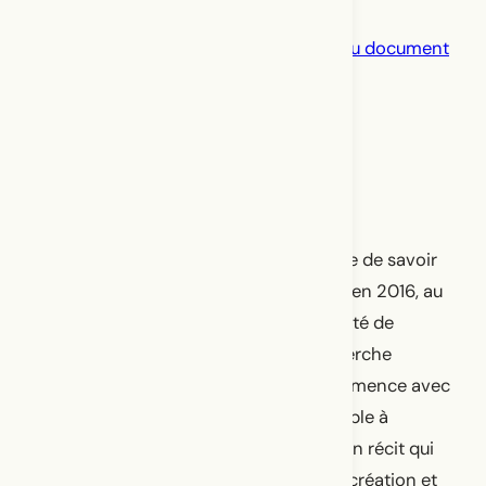
Un balado de Camille Renarhd
Cliquez ici pour accéder directement au document
sonore.
« L’écoute rend les choses vivantes »
Arthur H
Embodied Talk est un format d’échange de savoir
et de discussion que j’ai conceptualisé en 2016, au
Arts Based Research Studio à l’Université de
l’Alberta, à Edmonton, lors de ma recherche
doctorale. Chaque Embodied Talk commence avec
une pratique corporelle qui est accessible à
tous·tes. Ensuite, trois invité·es livrent un récit qui
est une entrée dans leur processus de création et