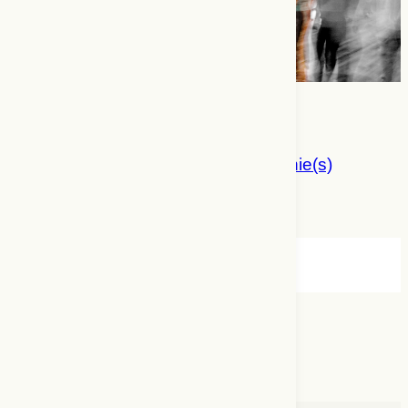
Embodied Talk :
dispositif performatif et chorégraphie(s)
de la parole
Camille Renarhd
Échappée