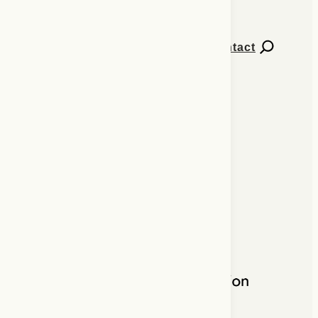
Contact
Numéros de Percées
Explorer l’extension
Abonnement à l’infolettre
À propos
ISSN 2563-660X