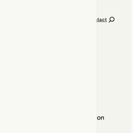
Contact
Numéros de Percées
Explorer l’extension
Abonnement à l’infolettre
À propos
ISSN 2563-660X