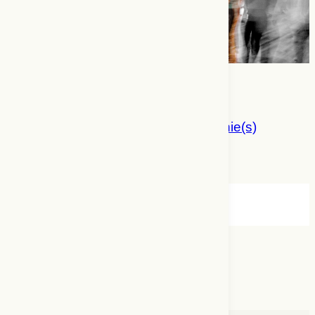
Embodied Talk :
dispositif performatif et chorégraphie(s)
de la parole
Camille Renarhd
Échappée