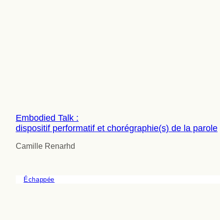
Embodied Talk :
dispositif performatif et chorégraphie(s) de la parole
Camille Renarhd
Échappée