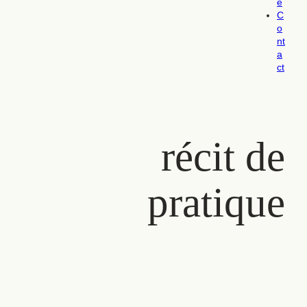
e
C
o
nt
a
ct
récit de
pratique