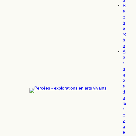
R
e
c
h
e
rc
h
e
À
p
r
o
p
o
s
d
e
la
r
e
v
u
e