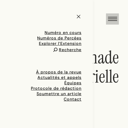
Numéro en cours
Numéros de Percées
Explorer l’Extension
promenade
Recherche
sensorielle
À propos de la revue
Actualités et appels
Équipes
Protocole de rédaction
Soumettre un article
Contact