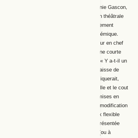
supervision de Raymond Bertin et d’Annie Gascon,
proposant une réflexion sur la médiation théâtrale
au Québec à la fois dans son développement
historique et dans le contexte postpandémique.
D’entrée de jeu, Mario Cloutier, rédacteur en chef
de la revue, présente le dossier avec une courte
mise en contexte dans un texte intitulé « Y a-t-il un
public dans la salle? ». Il y déplore la baisse de
fréquentation des salles, laquelle s’expliquerait,
entre autres, par la grande offre culturelle et le cout
élevé des billets. Parmi les stratégies mises en
place pour attirer plus de gens, dont la modification
des horaires de représentation et le prix flexible
des billets, la médiation culturelle est présentée
par l’auteur comme une option valable (ou à