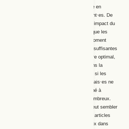
spectateur·trice et permettrait une mise en
commun réunissant tous·tes les habitant·es. De
son côté,
Marie-Ange Rauch dénonce l’impact du
climat politique actuel en France ainsi que les
conditions de travail des artistes. Au moment
d’écrire l’article, celles-ci n’étaient pas suffisantes
pour permettre la production d’un théâtre optimal,
le politique jouant un rôle démesuré dans la
création. Rauch précise également que si les
conditions de vie des citoyen·nes français·es ne
s’améliorent pas, le public est condamné à
disparaitre ou à être insuffisamment nombreux.
Même si la thématique de l’adversité peut sembler
pessimiste au premier abord, plusieurs articles
soulignent, comme le fait Olivier Neveux dans