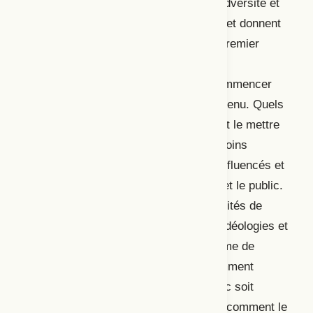
se concentrent sur les questions de l’adversité et
des défis qui poussent vers l’offensive et donnent
une vitalité au théâtre public. Dans le premier
texte, Céline Champinot identifie trois
« adversaires » du théâtre public, à commencer
par ce qui relève de la forme et du contenu. Quels
outils choisir pour construire un texte et le mettre
en scène afin de déconstruire, ou du moins
interroger la société? Ces outils sont influencés et
limités par le financement, le politique et le public.
Cela a pour effet de réduire les possibilités de
création et de remise en question des idéologies et
des valeurs morales. Ensuite, le dilemme de
l’injonction du populaire s’impose : comment
répondre au besoin que le théâtre public soit
accessible et apprécié de tous·tes? Et comment le