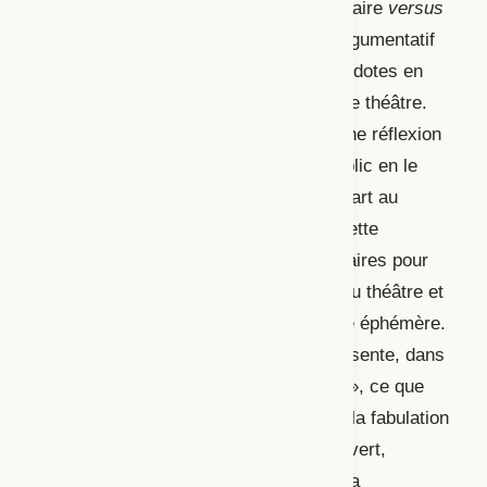
(ou les jeux d’influence) et le spectaculaire
versus
la théâtralité. Fillion conclut ce texte argumentatif
ponctué de passages créatifs et d’anecdotes en
rappelant que l’adversité nourrit aussi le théâtre.
Bruno Meyssat propose pour sa part une réflexion
sur l’aspect économique du théâtre public en le
situant dans le Marché («
Du théâtre d’art au
tourisme : ce que peut le Marché »)
. Cette
réflexion aborde les conditions nécessaires pour
cerner la véritable valeur (monétaire) du théâtre et
pour comprendre, notamment, son côté éphémère.
Par la suite,
Hortense Archambault présente, dans
un texte créatif intitulé « La cité idéale », ce que
devrait être un théâtre public à travers la fabulation
d’une cité idéale où le théâtre serait ouvert,
accompagnerait à la fois l’artiste et le·la