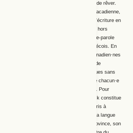
de répondre à un besoin collectif, celui de rêver.
Caroline Bélisle, autrice et dramaturge acadienne,
signe quant à elle un texte portant sur l’écriture en
contexte franco-canadien (francophone hors
Québec), mais aussi sur le rôle de porte-parole
qu’on lui demande de jouer en sol québécois. En
effet, on impose encore aux Franco-Canadien·nes
de se définir par rapport au Québec et de
s’exprimer sur des questions linguistiques sans
prendre en compte les compétences de chacun·e
(ou l’absence de celles-ci) pour le faire. Pour
Bélisle, travailler au Nouveau-Brunswick constitue
un choix personnel. Bien qu’elle ait appris à
connaitre, à aimer et à « apprivoiser » la langue
locale, soit le chiac du sud-est de la province, son
écriture n’est pas habitée par le « spectre du