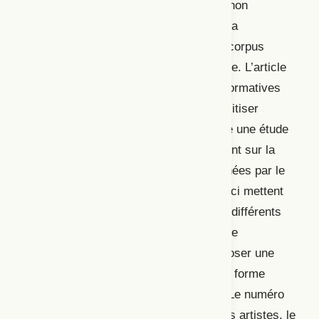
leur prise de position par rapport au canon
littéraire. Gros de Gasquet en arrive à la
conclusion optimiste selon laquelle ce corpus
autrefois oublié serait en train de revivre. L’article
« De la métacanonicité : enquêtes performatives
sur l’histoire du canon, ou comment politiser
Bérénice » de Sylvaine Guyot constitue une étude
sur deux pièces de théâtre qui s’appuient sur la
Bérénice
(1670) de Racine, pièces signées par le
chorégraphe Faustin Linyekula. Celles-ci mettent
en scène le canon littéraire en utilisant différents
procédés de négociation historique et de
redéfinition qui leur permettent de proposer une
nouvelle réflexion sur le canon, sous la forme
d’« une histoire informée du théâtre ». Le numéro
se conclut par deux entretiens avec des artistes, le