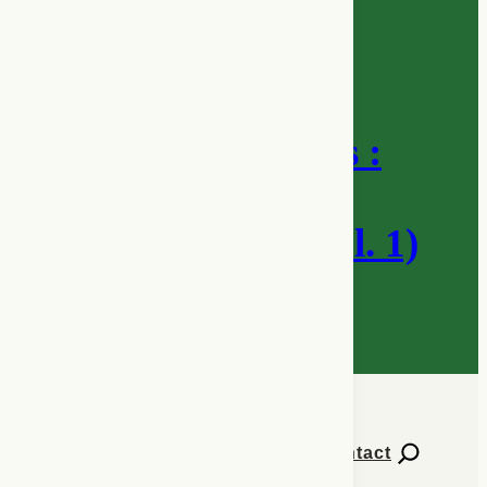
No 12 · Automne 2024
Écodramaturgies :
Québec, France,
francophonie (vol. 1)
Contact
Numéros de Percées