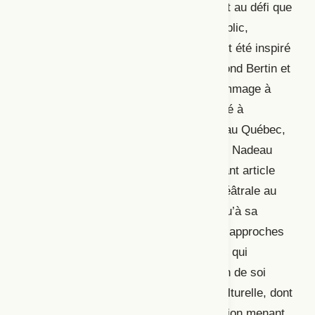
privilégier), particulièrement par rapport au défi que
représente l’attraction d’un nouveau public,
notamment les jeunes. Le dossier ayant été inspiré
par le
travail de Monique Rioux, Raymond Bertin et
Annie Gascon signent un article en hommage à
celle-ci, car elle a grandement contribué à
l’introduction de la médiation théâtrale au Québec,
en particulier auprès des enfants.
Anne Nadeau
présente ensuite un bref, quoiqu’éclairant article
résumant l’évolution de la médiation théâtrale au
Québec depuis ses balbutiements jusqu’à sa
professionnalisation. Elle y décrit deux approches
distinctes, soit la démocratie culturelle, qui
encourage l’engagement et l’expression de soi
chez le public, et la démocratisation culturelle, dont
l’objectif est la transmission et l’éducation menant