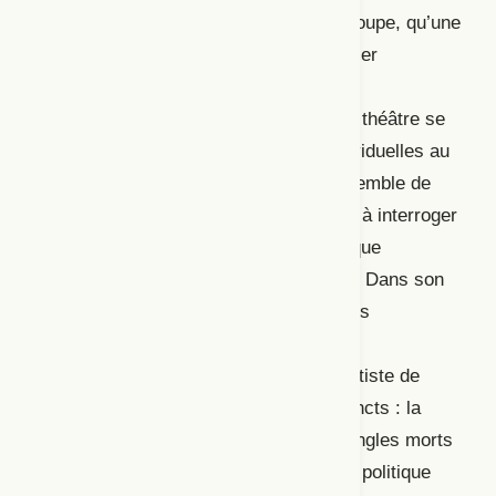
faire sans ne représenter qu’un seul groupe, qu’une
seule population? Ce qui mène au dernier
« adversaire » identifié par l’autrice,
l’individualisme, qui fait en sorte que le théâtre se
concentre sur des préoccupations individuelles au
détriment des projets de société. L’ensemble de
ces questionnements mène Champinot à interroger
l’utilité du théâtre et à soulever le défi que
représente la recherche d’une réponse. Dans son
article, Nathalie Fillion identifie plutôt les
adversaires auxquels elle fait face
personnellement, en tant que femme artiste de
théâtre. Elle discerne
quatre défis distincts : la
temporalité (le temps et l’argent); les angles morts
(le travail des femmes); le théâtre et le politique