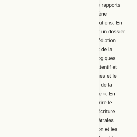
recension ont en commun d’aborder les rapports
que les créateur·trices en arts de la scène
entretiennent avec le public et les institutions.
En
ce sens, le numéro 189 de
Jeu
contient un dossier
portant sur la médiation culturelle (« Médiation
théâtrale : le pouvoir de l’authenticité et de la
différence ») qui discute d
’
outils pédagogiques
contribuant à la formation d’un public attentif et
critique. La relation entre les dramaturges et le
public est explorée dans le numéro 191 de la
même revue, intitulé « Gestes d’écriture ». En
posant la question « Pourquoi lire et écrire le
théâtre? », le dossier met en relation l’écriture
dramaturgique avec les institutions théâtrales
(telles que les compagnies de production et les