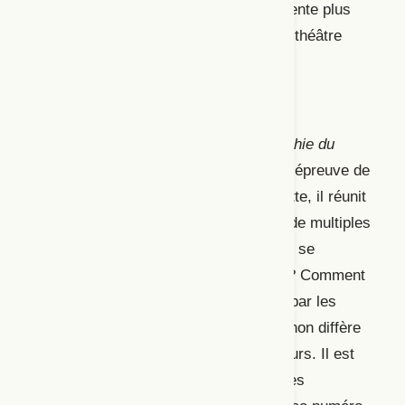
l’introduction du dossier, qu’elle représente plus
qu’un défi : elle est aussi un moteur du théâtre
public.
Le théâtre et le canon
Le numéro 8 de la
Revue d’historiographie du
théâtre
s’intitule « Le canon théâtral à l’épreuve de
l’histoire ». Dirigé par Florence Naugrette, il réunit
des chercheur·euses qui s’interrogent de multiples
façons sur ce sujet. Comment le canon se
constitue-t-il? Propage-t-il des mythes? Comment
est-il légitimé? Comment est-il abordé par les
chercheur·euses et les artistes? Le canon diffère
selon les lieux, les époques et les valeurs. Il est
donc amené à faire débat, à susciter des