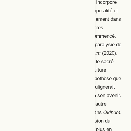
Cette nouvelle tendance dramaturgique incorpore
une approche non occidentale de la temporalité et
de la spatialité. Elle se décline principalement dans
la diégèse des pièces, et ce, de différentes
manières : le récit peut finir là où il a commencé,
marquer une stagnation ou encore une paralysie de
l’action. Plus concrètement, dans
Okinum
(2020),
Émilie Monnet met en scène le rituel et le sacré
grâce à des référents ancrés dans la culture
autochtone. Coicou Mongerel émet l’hypothèse que
l’intérêt pour la circularité au théâtre soulignerait
l’impuissance de l’individu par rapport à son avenir.
Francis Ducharme donne toutefois une autre
interprétation du traitement du temps dans
Okinum
.
Selon lui, la pièce offre une compréhension du
passé qui s’inscrit dans la tendance de plus en