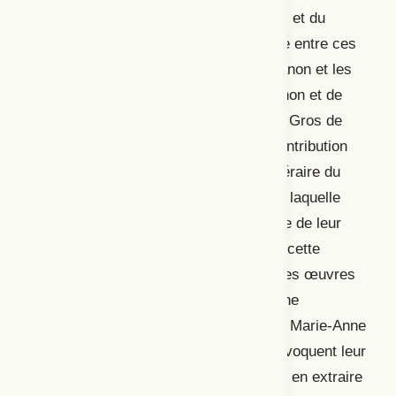
modalités de rencontre du canon de soi et du
canon de l’autre, en abordant le partage entre ces
canons, l’intégration des femmes au canon et les
instances de contre-canon, de métacanon et de
réappropriation critique du canon. Julia Gros de
Gasquet constate l’effacement de la contribution
des femmes dramaturges du canon littéraire du
e
XVII
siècle et réfute l’hypothèse selon laquelle
leurs œuvres seraient ignorées à cause de leur
manque de valeur littéraire. En appui à cette
affirmation, elle analyse les préfaces des œuvres
de Françoise Pascal, de Marie-Catherine
Desjardins, de Catherine Bernard et de Marie-Anne
Barbier, dans lesquelles ces autrices évoquent leur
travail de création et leur féminité, pour en extraire