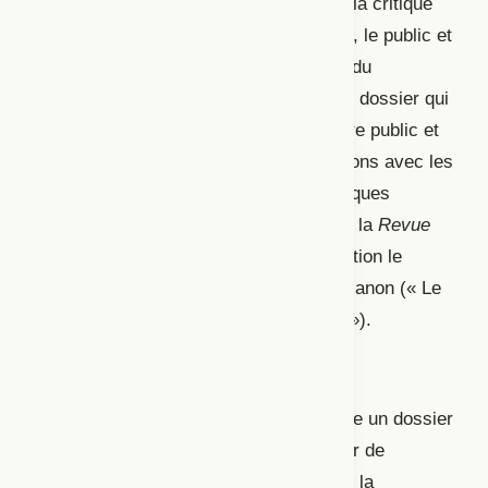
maisons d’édition) et avec l’univers de la critique
artistique. Cette réflexion sur le théâtre, le public et
les institutions est également au cœur du
numéro 252 de
Théâtre/Public
, avec un dossier qui
porte plus particulièrement sur le théâtre public et
les défis qu’il rencontre dans ses relations avec les
spectateur·trices et les instances politiques
(« Théâtre public : adversités »). Enfin, la
Revue
d’historiographie du théâtre
met en relation le
théâtre avec sa propre histoire et son canon (« Le
canon théâtral à l’épreuve de l’histoire »).
Le théâtre et son public
Le numéro 189 de la revue
Jeu
présente un dossier
intitulé «
Médiation théâtrale : le pouvoir de
l’authenticité et de la différence », sous la