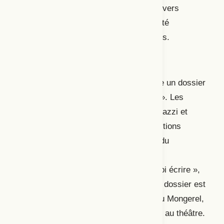
pandémie en permettant de traiter de divers
enjeux, dont l’environnement, la diversité
neurologique et l’égalité entre les genres.
Le théâtre et les institutions
Le numéro 191 de la revue
Jeu
propose un dossier
thématique intitulé « Gestes d’écriture ». Les
responsables de celui-ci, Enzo Giacomazzi et
Philippe Mangerel, y explorent les questions
« Pourquoi lire? » et « Pourquoi écrire du
théâtre? », mais au fil des articles, les
auteur·trices se demandent plutôt « quoi écrire »,
« comment écrire » et « où écrire ».
Le dossier est
ouvert par un article de Caroline Coicou Mongerel,
qui s’intéresse à la notion de circularité au théâtre.