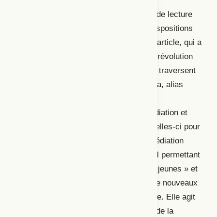
l’organisation de rencontres avant les
représentations et la création de clubs de lecture
pour susciter un intérêt envers les transpositions
de textes divers à la scène. Le dernier article, qui a
pour titre « La médiation théâtrale, une révolution
culturelle? », synthétise des enjeux qui traversent
l’ensemble du dossier. Mariam Tounkara, alias
Nakato, y aborde la diversification des
communautés qui bénéficient de la médiation et
l’importance d’entretenir un lien avec celles-ci pour
mieux les représenter sur scène. La médiation
culturelle est envisagée comme un outil permettant
de « nourrir le désir de découverte des jeunes » et
de favoriser l’inclusion et l’exposition de nouveaux
groupes sociaux à la culture québécoise. Elle agit
en tant que force réparatrice à la suite de la