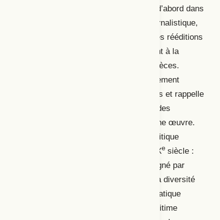
mémoire communicationnelle s’inscrit d’abord dans
la presse, par le biais de la critique journalistique,
puis dans l’impression et les potentielles rééditions
d’une pièce. Ces documents contribuent à la
consécration canonique de certaines pièces.
Siviter démontre que le canon est également
influencé par des évènements politiques et rappelle
l’importance de considérer l’ensemble des
éléments menant à la consécration d’une œuvre.
L’article « La mise en scène selon la critique
e
dramatique dans le dernier quart du XIX
siècle :
une autre histoire, un autre canon »,
signé par
Marianne Bouchard, met en évidence la diversité
des interprétations de l’histoire de la pratique
e
scénique à la fin du XIX
siècle, qui légitime