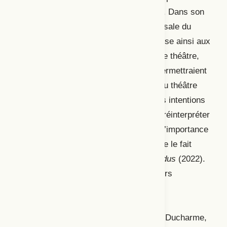
plus populaire du théâtre documentaire. Dans son
article intitulé « La thématique transversale du
deuil en création », Ducharme s’intéresse ainsi aux
différentes manifestations de ce type de théâtre,
très prisées par la critique. Celles-ci permettraient
d’explorer d’autres formes que celles du théâtre
occidental traditionnel et de politiser les intentions
artistiques. Revisiter, et parfois même réinterpréter
le passé peut nous inciter à interroger l’importance
des technologies dans nos vies, comme le fait
Anaïs Barbeau-Lavalette dans
Pas perdus
(2022).
Les nouvelles technologies et le discours
médiatique sont d’ailleurs des thèmes
fréquemment mobilisés dans le théâtre
d’anticipation, car ils permettent, selon Ducharme,