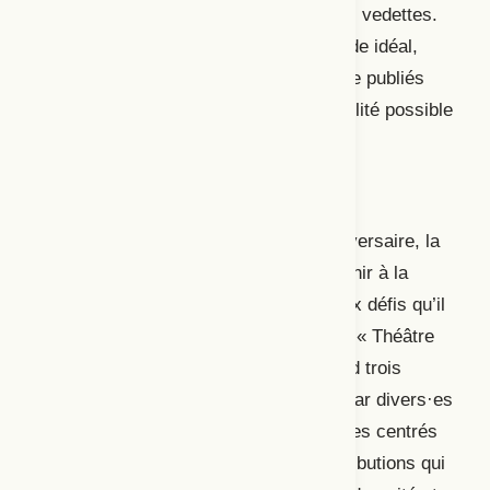
ni des chefs-d’œuvre ni écrites par des vedettes.
En fait, selon Bienvenue, dans un monde idéal,
tous les textes de théâtre devraient être publiés
afin de leur donner la plus grande visibilité possible
et pour nourrir la culture.
Le théâtre et ses adversaires
À l’occasion de son cinquantième anniversaire, la
revue
Théâtre/Public
propose de réfléchir à la
posture actuelle du théâtre public et aux défis qu’il
rencontre dans un dossier qui s’intitule « Théâtre
public : adversités »
. Celui-ci
comprend trois
parties, regroupant des textes signés par divers·es
artistes, des articles de chercheur·euses centrés
sur le théâtre francophone et des contributions qui