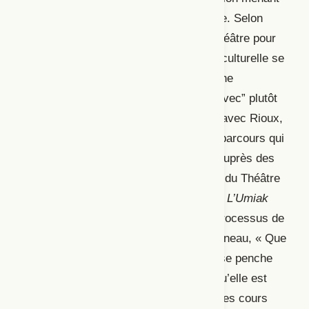
à une forme d’autonomie face à l’œuvre. Selon
Anne Nadeau, dans les domaines du théâtre pour
enfants et adolescent·es, la médiation culturelle se
traduit donc par une expression d’Hélène
Beauchamp (1985) : « On veut “jouer avec” plutôt
que “jouer pour” ». Dans une entrevue avec Rioux,
Gascon l’invite à se replonger dans le parcours qui
l’a menée vers la médiation culturelle auprès des
enfants. L’entretien aborde la fondation du Théâtre
de la Marmaille, le spectacle-animation
L’Umiak
(1983) et l’intégration des parents au processus de
médiation. L’article d’Anne-Marie Cousineau, « Que
diable aller faire dans cette galère? », se penche
plutôt sur la médiation culturelle telle qu’elle est
appliquée au cégep, dans le contexte des cours