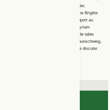
premier s’intitulant « S’approprier, décaler,
déterritorialiser? ». La metteure en scène Brigitte
Jacques-Wajeman y discute de son rapport au
canon dans une entrevue menée par Myriam
Dufour-Maître. Le second, sous forme de table
ronde, donne l’occasion à Stéphane Braunschweig,
Marie-Armelle Deguy et Célie Pauthe de discuter
d’œuvres canoniques.
Informations de l’article
Cet article
a paru dans