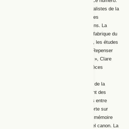
questions, lesquelles sont au cœur de ce numéro.
À travers vingt-trois articles, des spécialistes de la
recherche théâtrale ainsi que des artistes
travaillent à répondre à ces interrogations. La
première partie du numéro porte sur la fabrique du
canon par l’histoire littéraire, la critique, les études
théâtrales et la scène. Dans l’article « Repenser
les canons des pièces révolutionnaires »,
Clare
Siviter s’intéresse à l’inscription des pièces
révolutionnaires dans les mémoires
communicationnelles (une composante de la
mémoire collective qui inclut uniquement des
informations issues de communications entre
individus). Plus précisément, l’étude porte sur
l’influence que peut exercer ce type de mémoire
sur le passage des pièces à un éventuel canon. La