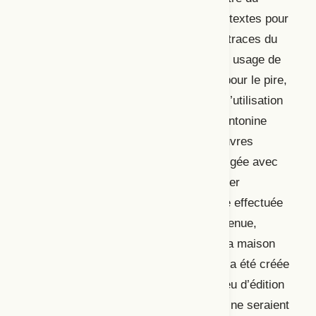
bilinguisme ». Elle retravaille donc ses textes pour
y peaufiner le français et y enlever les traces du
chiac afin d’éviter d’avoir à justifier son usage de
cette langue. Ainsi, pour le meilleur et pour le pire,
son écriture ne se caractérise pas par l’utilisation
de l’oralité régionale, contrairement à Antonine
Maillet et Michel Tremblay, dont les œuvres
évoquent une familiarité attachante et figée avec
un accent d’une autre époque. Le dossier
thématique se conclut par une entrevue effectuée
par Enzo Giacomazzi avec Yvan Bienvenue,
dramaturge, éditeur et cofondateur de la maison
d’édition Dramaturge Éditeurs. Celle-ci a été créée
en 2006 en réaction à l’absence d’un lieu d’édition
consacré à la publication de pièces qui ne seraient