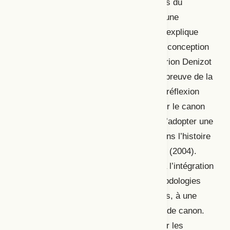
l’existence de plusieurs historiographies du
théâtre. Selon Bouchard, l’apparition d’une
réinterprétation de l’histoire théâtrale s’explique
notamment par l’arrivée d’une nouvelle conception
e
de la mise en scène au XX
siècle. Marion Denizot
propose, dans « Le canon théâtral à l’épreuve de la
discipline des études théâtrales », une réflexion
sur l’influence des études théâtrales sur le canon
littéraire, mais aussi sur l’importance d’adopter une
approche multiculturelle qui s’inscrit dans l’histoire
culturelle telle que la définit Pascal Ory (2004).
Selon Denizot, nous assistons, grâce à l’intégration
de nouveaux objets d’étude et de méthodologies
multidisciplinaires aux études théâtrales, à une
dilution progressive de la notion même de canon.
La deuxième partie du numéro porte sur les