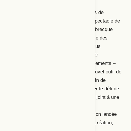
obligatoires de littérature. Les élèves y
développent entre autres leurs habiletés de
compréhension et d’appréciation d’un spectacle de
théâtre. Dans un autre article, Marie Labrecque
traite du sujet très actuel de la résilience des
théâtres à la suite de la pandémie, et plus
particulièrement de la mise en place, par
l’organisme à but non lucratif les Voyagements –
Théâtre de création en tournée, d’un nouvel outil de
médiation, le dialogue philosophique, afin de
maintenir le lien avec le public et relever le défi de
la rétention. Cette nouvelle stratégie se joint à une
variété de formules introduites par les
Voyagements, parmi lesquelles l’invitation lancée
au public à participer au processus de création,