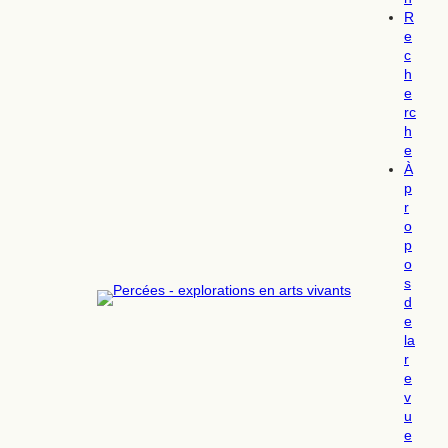
R
e
c
h
e
rc
h
e
À
p
r
o
p
o
s
d
e
la
r
e
v
u
e