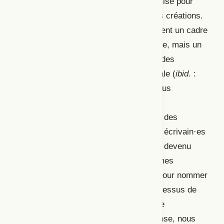
semble que le terme soit désormais utilisé pour
rendre compte du devenir scénique des créations.
Ainsi, la partition ne serait plus seulement un cadre
d’organisation symbolique pour l’écriture, mais un
témoin de l’agencement de l’ensemble des
éléments composant la création théâtrale (
ibid
. :
78-81). Depuis plusieurs décennies, nous
1
constatons un « effet de système
»
(Longuenesse, 2020 : 9) dans le travail des
artistes, qu’il·elles soient dramaturges, écrivain·es
ou metteur·es en scène. En effet, il est devenu
commun que ces artistes usent de termes
rattachés à la musique et les utilisent pour nommer
une méthodologie au sein de leurs processus de
création, sans pour autant assumer une
quelconque référence musicale. En danse, nous