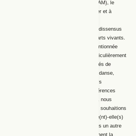
l
’Université du Québec à Montréal (
UQAM), le
GRIAV cherche depuis 2015 à interroger et à
circonscrire les convergences, les
complémentarités, mais également les dissensus
épistémologiques et les pratiques des arts vivants.
La notion de partition, fréquemment mentionnée
dans nos échanges, nous semblait particulièrement
féconde pour mieux saisir les spécificités de
chacune de nos disciplines – musique, danse,
théâtre – en convoquant aussi bien leurs
rapprochements que leurs grandes différences
ontologiques.
Au fil de nos discussions, nous
soulevions diverses intuitions que nous souhaitions
explorer : quelle(s) figure(s) se dessine(nt)-elle(s)
pour la partition lorsqu’elle s’inscrit dans un autre
univers que celui de la musique? Comment la