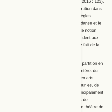
accompagnent cette création (Sermon, 2016 : 123).
Ainsi, il semblerait que l’usage de la partition dans
les autres disciplines s’émancipe des règles
habituelles de la partition musicale. La danse et le
théâtre, par exemple, s’approprient cette notion
afin d’en établir les codes qui correspondent aux
exigences de leurs arts, se séparant de fait de la
conception musicale.
C’est cette pluralité des fonctions de la partition en
arts vivants qui, à l’origine, a suscité l’intérêt du
Groupe de recherche interdisciplinaire en arts
vivants (GRIAV). Constitu
é de professeur·es, de
chercheur·euses et de doctorant·es principalement
affilié·es aux d
épartements de danse et de
musique ainsi qu’à
l
’É
cole sup
érieure de théâtre de