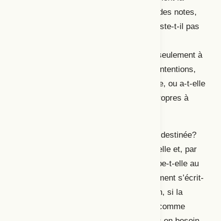
partition s’attarde-t-elle à transmettre (des notes,
des intentions, des gestes, etc.)? N’existe-t-il pas
des partitions propres à chaque art et
chaque artiste? L
a partition vise-t-elle seulement à
communiquer par écrit des notes, des intentions,
des gestes d’une œuvre déjà complétée, ou a-t-elle
d’autres fonctions et d’autres formes propres à
chaque art et chaque artiste?
Qui élabore la partition et à qui est-elle destinée?
Dans quelle(s) temporalité(s) s’inscrit-elle et, par
conséquent, quelle(s) fonction(s) occupe-t-elle au
sein d’un processus de création? Comment s’écrit-
elle et comment se transmet-elle? Enfin, si la
partition semble aujourd’hui s’imposer comme
élément central pour les créateur·trices en besoin