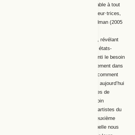
l’œuvre, et constituer une entité modulable à tout
moment de la création. Si plusieurs auteur·trices,
dont Julie Sermon (2016), Nelson Goodman (2005
[1968]) ou Rudolf Laban (1956) ont été
convoqué
·e
s au cours de cette journée, révélant
surtout des approches européennes ou états-
uniennes de la partition, nous avons senti le besoin
de situer nos échanges plus particulièrement dans
le contexte québécois actuel. En effet, comment
les artistes du Québec abordent-il
·elles aujourd’hui
la notion de partition dans leurs pratiques de
création?
C’est donc à partir de ce besoin
d’ancrage dans l’actualité vibrante des artistes du
Québec que nous avons élaboré une deuxième
6
journée de rencontre
au cours de laquelle nous