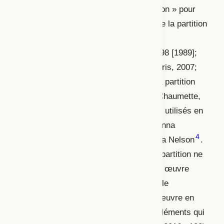
retrouvons également le terme « partition » pour
recouvrir un ensemble de possibles : de la partition
réalisée grâce à des outils de notation
chorégraphique (Hutchinson Guest, 1998 [1989];
Challet-Haas, 1999; Hecquet et Prokhoris, 2007;
Mirzabekiantz, 2000; Nadal, 2010), à la partition
interne de l’interprète (Dumont, 2009; Chaumette,
2014; Sermon, 2016), jusqu’aux
scores
utilisés en
performance par des artistes comme Anna
2
3
4
Halprin
, Deborah Hay
ou encore Lisa Nelson
.
Que ce soit en théâtre ou en danse, la partition ne
se référerait donc pas seulement à une œuvre
finie, mais elle concernerait aussi bien le
processus de création en studio que l’œuvre en
construction, permettant la notation d’éléments qui