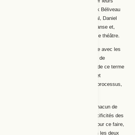
avons invité six artistes à venir partager leurs
approches de la partition : Marie-Annick Béliveau
et Nour Symon pour le domaine musical, Daniel
Soulières et Harold Rhéaume pour la danse et,
enfin, Andrea Ubal et Julien Blais pour le théâtre.
Nos échanges lors de la journée d’étude avec les
artistes ont mis en évidence deux axes de
réflexion pour tenter d’éclaircir l’usage de ce terme
dans la pratique artistique québécoise et
contemporaine : la partition modèle ou processus,
et la partition partagée ou individuelle.
Cet article nous permettra de décrire chacun de
ces axes en mettant de l’avant les spécificités des
pratiques des artistes
participant
·e
s. Pour ce faire,
nous déplierons dans un premier temps les deux