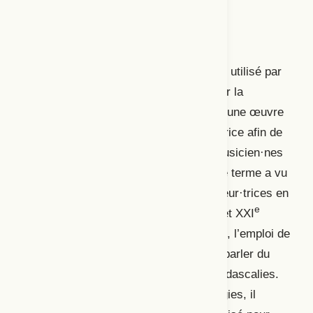
Introduction
Le terme « partition » est généralement utilisé par
les artistes en musique afin de désigner la
représentation graphique symbolique d’une œuvre
musicale créée par un·e compositeur·trice afin de
permettre son interprétation par des musicien·nes
(Davies et Sadie, 2001). Cependant, ce terme a vu
son emploi s’étendre auprès des créateur·trices en
e
e
danse et en théâtre au cours des XX
et XXI
siècles (Sermon, 2016 : 29). Au théâtre, l’emploi de
« partition » se fait généralement pour parler du
texte dramatique lui-même et de ses didascalies.
Pourtant, face aux nouvelles dramaturgies, il