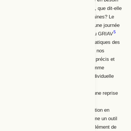
de conserver des traces de l’éphémère, que dit-elle
des productions artistiques contemporaines? Le
26 octobre 2018, nous avons organisé une journée
5
d’expérimentation avec les membres du GRIAV
afin de jeter des bases théoriques et pratiques des
usages variés de la partition au sein de nos
disciplines. Tantôt système de notation précis et
codifié, la partition peut être perçue comme
médium de la mémoire collective ou individuelle
d’une équipe de création, et permettre
l’interprétation et la transmission pour une reprise
future; tantôt pratique processuelle de
production de traces variées de la création en
cours, elle peut être appréhendée comme un outil
même de composition, reliant chaque élément de