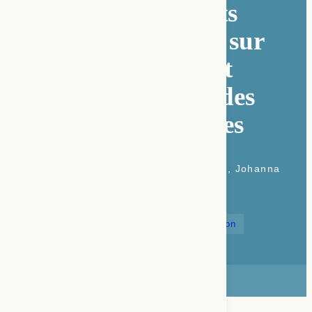
La partition en arts
vivants : regard(s) sur
l’utilisation du mot
« partition » chez des
artistes québécois·es
Enzo Giacomazzi, Isabelle Héroux, Johanna
Bienaise
arts vivants
danse
musique
partition
théâtre
Résumé