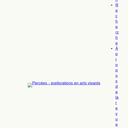
R
e
c
h
e
rc
h
e
À
p
r
o
p
o
s
d
e
la
r
e
v
u
e