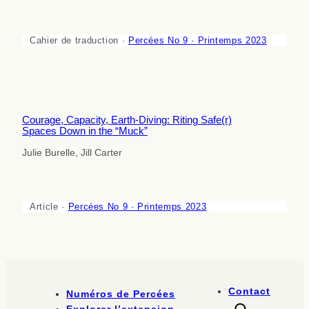
Cahier de traduction ·
Percées No 9 · Printemps 2023
Courage, Capacity, Earth-Diving: Riting Safe(r)
Spaces Down in the “Muck”
Julie Burelle, Jill Carter
Article ·
Percées No 9 · Printemps 2023
Contact
Numéros de Percées