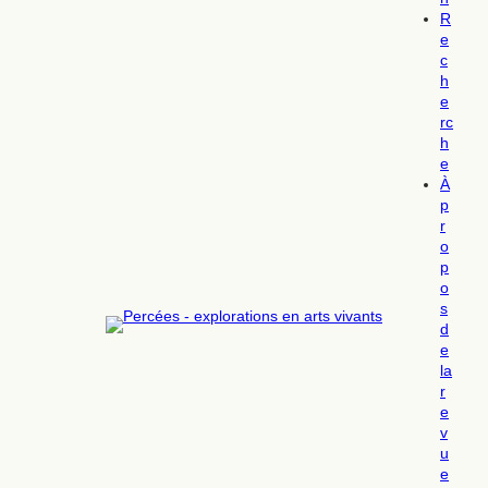
R
e
c
h
e
rc
h
e
À
p
r
o
p
o
s
d
e
la
r
e
v
u
e