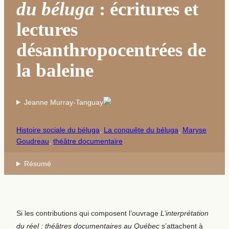
du béluga
: écritures et
lectures
désanthropocentrées de
la baleine
Jeanne Murray-Tanguay
Histoire sociale du béluga
, 
La conquête du béluga
, 
Maryse
Goudreau
, 
théâtre documentaire
Résumé
Si les contributions qui composent l’ouvrage
L’interprétation
du réel : théâtres documentaires au Québec
s’attachent à