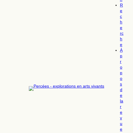
R
e
c
h
e
rc
h
e
À
p
r
o
p
o
s
d
e
la
r
e
v
u
e