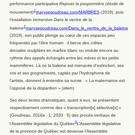
performance participative
Rejouer la pouponnière
(étude de
1
mouvement)
marysegoudreau.com/MARBRES
(2018), puis
l’installation immersive
Dans le ventre de la
2
baleine
marysegoudreau.com/Dans_le_ventre_de_la_baleine
(2019), son public plonge au cœur de ces espaces peu
fréquentés par l’être humain : il berce des crêtes
dorsales sculptées en marbre blanc ou ondule encore au
rythme des appels échangés entre les mères et les petits
mammifères. Là où la baleine est menacée d’extinction, ses
cris et ses grognements, captés par l’hydrophone de
l’artiste, donnent à entendre sa survie : « La maternance est
l’opposé de la disparition » (
idem
).
Ses deux textes dramatiques, quant à eux, se présentent
respectivement comme des « transcription[s] sélective[s] »
(Goudreau, 2016a : 1; 2020 : 5) des procès-verbaux de
3
l’Assemblée législative du Québec
L’Assemblée législative
de la province de Québec est devenue l’Assemblée