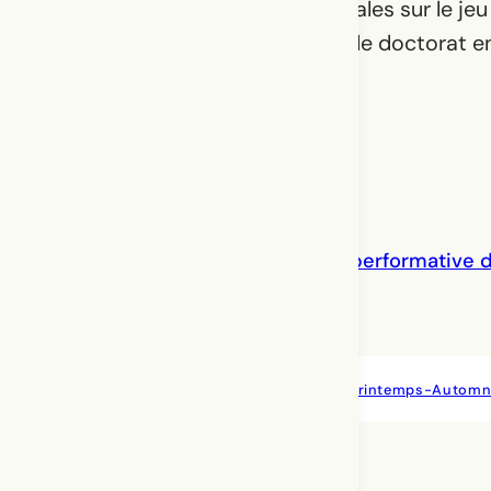
actuellement des études doctorales sur le je
il a été soutenu par une bourse de doctorat 
Le slam-théâtre : une théâtralité performative d
Thomas Langlois, Liviu Dospinescu
Résumé
Article ·
Percées Nos 7-8 · Printemps-Automn