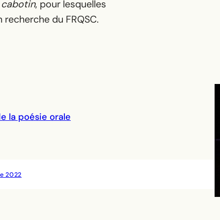
u
cabotin
, pour lesquelles
en recherche du FRQSC.
e la poésie orale
e 2022