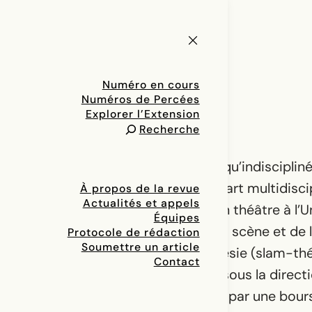
Numéro en cours
Numéros de Percées
Explorer l’Extension
Recherche
Créateur tant multidisciplinaire qu’indiscipli
pratique la poésie orale (slam), l’art multidiscip
À propos de la revue
Actualités et appels
est titulaire d’un baccalauréat en théâtre à l’U
Équipes
maîtrise en Littérature, arts de la scène et de 
Protocole de rédaction
Soumettre un article
la théâtralisation du slam de poésie (slam-thé
Contact
la biomécanique de Meyerhold, sous la directi
Dospinescu et en étant soutenu par une bours