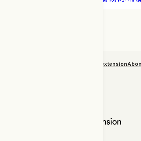
Résumé
Pratiques et travaux ·
Percées Nos 1-2 · Prin
Numéros de Percées
Explorer l’extension
Abon
ISSN 2563-660X