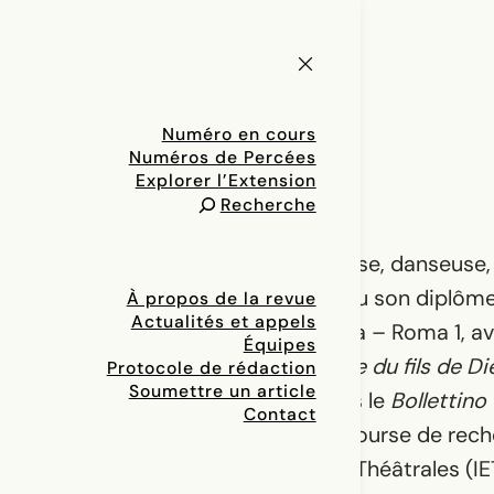
Numéro en cours
Numéros de Percées
Explorer l’Extension
Recherche
Marianna Cifarelli est performeuse, danseuse
journaliste italienne. Elle a obtenu son diplôm
À propos de la revue
Actualités et appels
l’Université de Rome, La Sapienza – Roma 1, 
Équipes
maîtrise
Sur le concept du visage du fils de Di
Protocole de rédaction
Soumettre un article
Elle a publié ses recherches dans le
Bollettino
Contact
o
n
774. En 2017, elle a reçu une bourse de rec
supérieures à l’Institut d’Études Théâtrales (IE