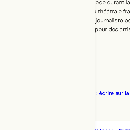
Sorbonne Nouvelle – Paris 3, période durant laq
intéressée à l’étude de la critique théâtrale 
Aujourd’hui, elle travaille comme journaliste p
comme performeuse-danseuse pour des artiste
brésilien·nes et français·es.
Un regard sur la critique française : écrire sur la
Castellucci
Marianna Cifarelli