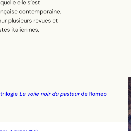
uelle elle s’est
française contemporaine.
our plusieurs revues et
s italien·nes,
 trilogie
Le voile noir du pasteur
de Romeo