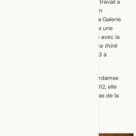
des archives et de l’archivage. Ce travail a
également donné lieu à l’exposition
L’instabilité de l’archive
(2022) à la Galerie
UQO. Elle s’engage également dans une
pratique de mouvement partagée avec la
communauté, appelée
make dance think
say
, qu’elle enseigne au Studio 303 à
Montréal.
Hanna a étudié la danse à la Rotterdamse
Dansacademie (RDA) et depuis 2012, elle
est diplômée en études des médias de la
Berlin University of the Arts (UdK).