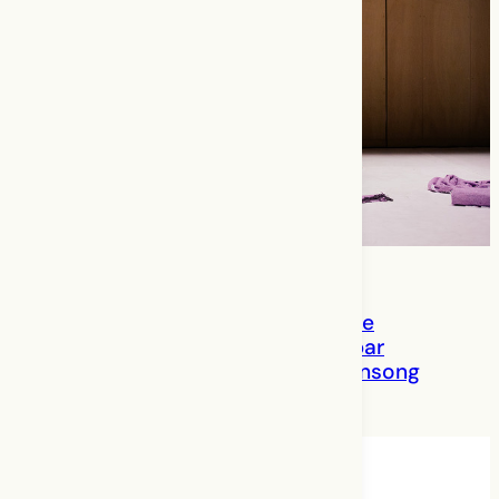
Polymorphic Microbe Bodies
: Une
chorégraphie de soin imaginée par
Hanna Sybille Müller et Erin Robinsong
Hanna Sybille Müller, Nayla Naoufal
Récit de pratique