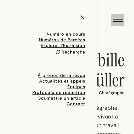
Numéro en cours
Numéros de Percées
Explorer l’Extension
Hanna Sybille
Recherche
Müller
À propos de la revue
Actualités et appels
Équipes
Protocole de rédaction
Chorégraphe
Soumettre un article
Contact
Hanna Sybille Müller est une chorégraphe,
dramaturge et artiste de la danse vivant à
Tiohtiá:ke/Mooniyang/Montréal. Son travail