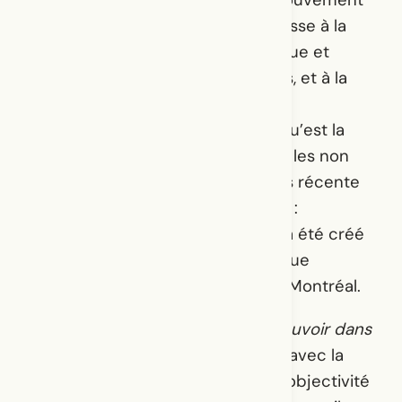
se concentre sur le langage, le mouvement
et leurs interrelations. Elle s’intéresse à la
puissance étrange, à la fois magique et
ordinaire, de la langue et du corps, et à la
façon dont ils interagissent.
Depuis 2018, elle questionne ce qu’est la
collaboration avec les humains et les non
humains, notamment dans sa plus récente
collaboration avec Erin Robinsong :
Polymorphic Microbe Bodies
qui a été créé
comme un film de danse somatique
webdiffusé en 2021 à Tangente à Montréal.
Son œuvre la plus récente,
Se mouvoir dans
l’archive
(2022), en collaboration avec la
Galerie UQO, remet en question l’objectivité