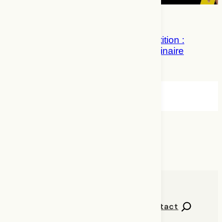
Leslie Baker, The Bakery et la partition :
un processus créateur multidisciplinaire
Leslie Baker, Erin Hurley
Échappée
Contact
Numéros de Percées