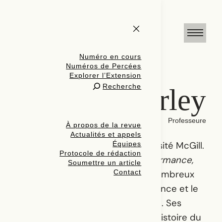
Numéro en cours
Numéros de Percées
Explorer l’Extension
Recherche
Erin Hurley
Professeure
À propos de la revue
Actualités et appels
Équipes
Erin enseigne le théâtre à l’Université McGill.
Protocole de rédaction
Elle est l’autrice de
National Performance,
Soumettre un article
Contact
Theatres of Affect
ainsi que de nombreux
articles sur le théâtre, la performance et le
cirque contemporains au Québec. Ses
recherches en cours explorent l’histoire du