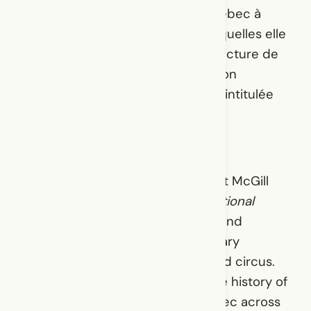
théâtre de langue anglaise au Québec à
travers le 20e siècle, à partir desquelles elle
a produit une série de mises en lecture de
pièces. Elle participe à une création
originale de Laurence Dauphinais intitulée
Cyclorama
.
Erin teaches drama and theatre at McGill
University and is the author of
National
Performance, Theatres of Affect
, and
numerous articles on contemporary
Quebec theatre, performance, and circus.
Her current research explores the history of
English-language theatre in Quebec across