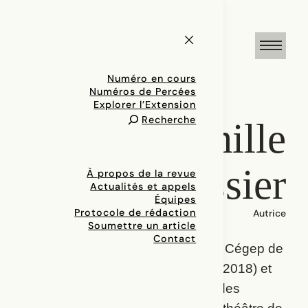
Numéro en cours
Numéros de Percées
Explorer l’Extension
Recherche
Camille
Messier
À propos de la revue
Actualités et appels
Équipes
Protocole de rédaction
Autrice
Soumettre un article
Contact
Diplômée de l’École de théâtre du Cégep de
Saint-Hyacinthe en interprétation (2018) et
finissante au baccalauréat en études