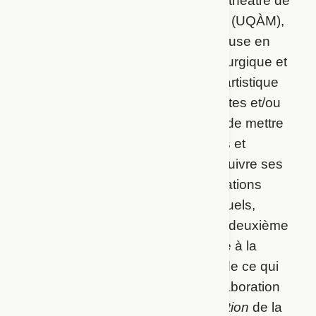
théâtrales à l’École supérieure de théâtre de
l’Université du Québec à Montréal (UQÀM),
Camille Messier est à la fois metteuse en
scène, autrice, conseillère dramaturgique et
médiatrice culturelle. Sa pratique artistique
s’articule autour de projets féministes et/ou
jeune public qui portent l’urgence de mettre
en scène des identités mouvantes et
marginalisées. Intéressée à poursuivre ses
réflexions entourant les représentations
LGBTQ+ dans les arts vivants actuels,
Camille poursuivra ses études au deuxième
cycle à l’UQÀM, comme candidate à la
maitrise en théâtre. Prendre soin de ce qui
(re)nait constitue sa première collaboration
avec
L’Extension recherche&création
de la