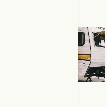
revue
Percées
.
Prendre soin de ce qui (re)nait