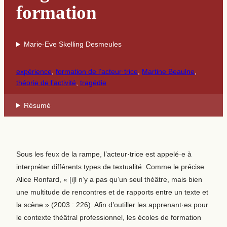
formation
Marie-Eve Skelling Desmeules
expérience
, 
formation de l’acteur·trice
, 
Martine Beaulne
, 
théorie de l’activité
, 
tragédie
Résumé
Sous les feux de la rampe, l’acteur·trice est appelé·e à
interpréter différents types de textualité. Comme le précise
Alice Ronfard, « [i]l n’y a pas qu’un seul théâtre, mais bien
une multitude de rencontres et de rapports entre un texte et
la scène » (2003 : 226). Afin d’outiller les apprenant·es pour
le contexte théâtral professionnel, les écoles de formation