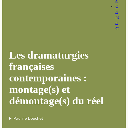
e
C
o
nt
a
ct
Les dramaturgies
françaises
contemporaines :
montage(s) et
démontage(s) du réel
Pauline Bouchet