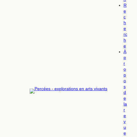
R
e
c
h
e
rc
h
e
À
p
r
o
p
o
s
d
e
la
r
e
v
u
e