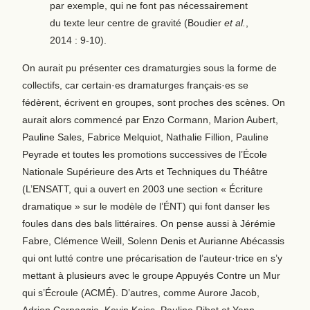
par exemple, qui ne font pas nécessairement
du texte leur centre de gravité (Boudier
et al.
,
2014 : 9-10).
On aurait pu présenter ces dramaturgies sous la forme de
collectifs, car certain·es dramaturges français·es se
fédèrent, écrivent en groupes, sont proches des scènes. On
aurait alors commencé par Enzo Cormann, Marion Aubert,
Pauline Sales, Fabrice Melquiot, Nathalie Fillion, Pauline
Peyrade et toutes les promotions successives de l’École
Nationale Supérieure des Arts et Techniques du Théâtre
(L’ENSATT, qui a ouvert en 2003 une section « Écriture
dramatique » sur le modèle de l’ÉNT) qui font danser les
foules dans des bals littéraires. On pense aussi à Jérémie
Fabre, Clémence Weill, Solenn Denis et Aurianne Abécassis
qui ont lutté contre une précarisation de l’auteur·trice en s’y
mettant à plusieurs avec le groupe Appuyés Contre un Mur
qui s’Écroule (ACMÉ). D’autres, comme Aurore Jacob,
Adrien Cornaggia, Kevin Keiss, Pauline Ribat et Yann