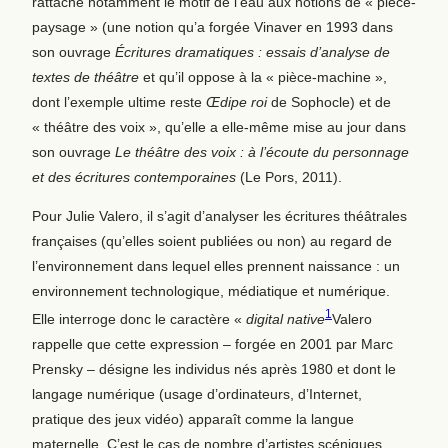
rattache notamment le motif de l’eau aux notions de « pièce-
paysage » (une notion qu’a forgée Vinaver en 1993 dans
son ouvrage
Écritures dramatiques : essais d’analyse de
textes de théâtre
et qu’il oppose à la « pièce-machine »,
dont l’exemple ultime reste
Œdipe roi
de Sophocle) et de
« théâtre des voix », qu’elle a elle-même mise au jour dans
son ouvrage
Le théâtre des voix : à l’écoute du personnage
et des écritures contemporaines
(Le Pors, 2011).
Pour Julie Valero, il s’agit d’analyser les écritures théâtrales
françaises (qu’elles soient publiées ou non) au regard de
l’environnement dans lequel elles prennent naissance : un
environnement technologique, médiatique et numérique.
1
Elle interroge donc le caractère «
digital native
Valero
rappelle que cette expression – forgée en 2001 par Marc
Prensky – désigne les individus nés après 1980 et dont le
langage numérique (usage d’ordinateurs, d’Internet,
pratique des jeux vidéo) apparaît comme la langue
maternelle. C’est le cas de nombre d’artistes scéniques