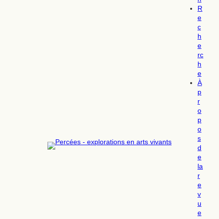
R
e
c
h
e
rc
h
e
À
p
r
o
p
o
s
d
e
la
r
e
v
u
e