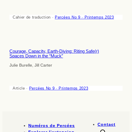
Cahier de traduction ·
Percées No 9 · Printemps 2023
Courage, Capacity, Earth-Diving: Riting Safe(r)
Spaces Down in the “Muck”
Julie Burelle, Jill Carter
Article ·
Percées No 9 · Printemps 2023
Contact
Numéros de Percées